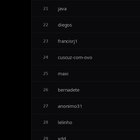
java
21
diegos
22
francisrj1
23
cuscuz-com-ovo
24
maxi
25
bernadete
26
anonimo31
27
lelinho
28
xdd
29