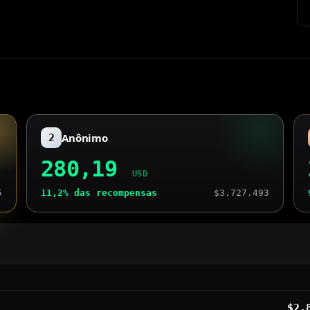
Anônimo
2
Prêmio
:
280,19
USD
5
11,2%
das recompensas
$3.727.493
$2.