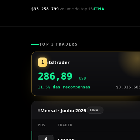
volume do top 15
FINAL
$33.258.799
Mensal · Junho 2026
·
Final
TOP 3 TRADERS
itsltrader
1
Prêmio
:
286,89
USD
11,5%
das recompensas
$3.816.68
Mensal · Junho 2026
FINAL
POS.
TRADER
emmm
4