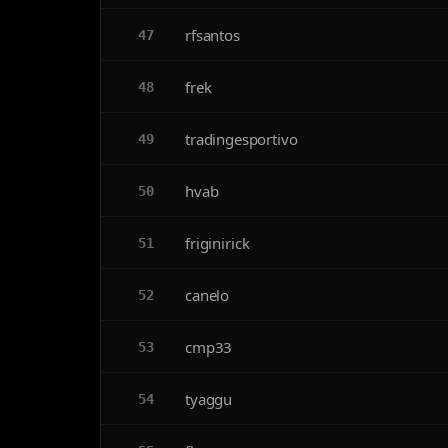
rfsantos
47
frek
48
tradingesportivo
49
hvab
50
friginirick
51
canelo
52
cmp33
53
tyaggu
54