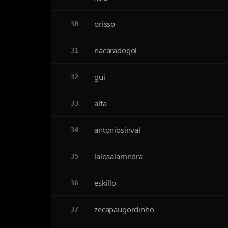
orisso
30
nacaradogol
31
gui
32
alfa
33
antoniosinval
34
lalosalamndra
35
eskillo
36
zecapaugordinho
37