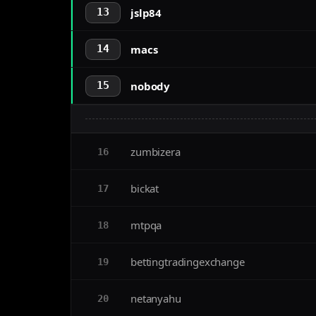
jslp84
13
macs
14
nobody
15
zumbizera
16
bickat
17
mtpqa
18
bettingtradingexchange
19
netanyahu
20