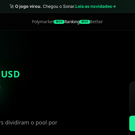
🚀
O jogo virou.
Chegou o Sonar.
Leia as novidades
→
Polymarket
Ranking
Betfair
NOVO
NOVO
USD
rs dividiram o pool por