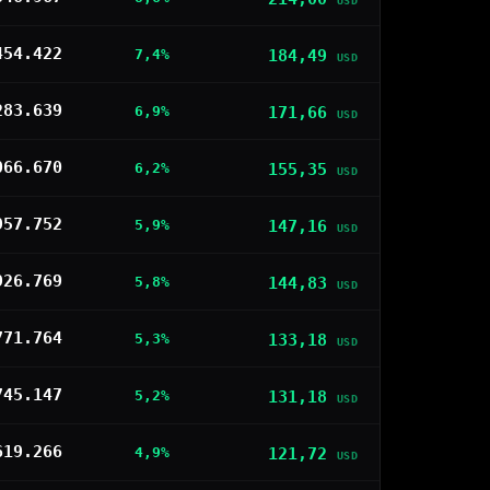
USD
454.422
184,49
7,4%
USD
283.639
171,66
6,9%
USD
066.670
155,35
6,2%
USD
957.752
147,16
5,9%
USD
926.769
144,83
5,8%
USD
771.764
133,18
5,3%
USD
745.147
131,18
5,2%
USD
619.266
121,72
4,9%
USD