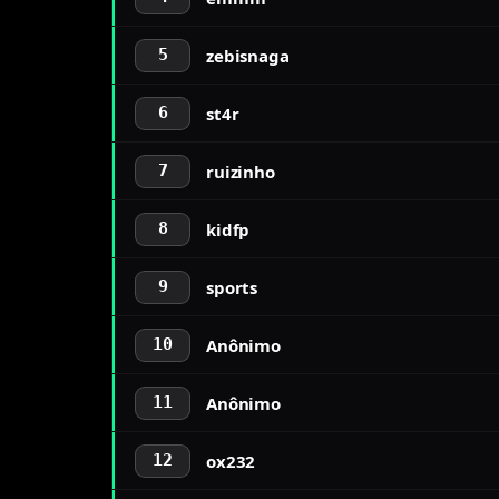
zebisnaga
5
st4r
6
ruizinho
7
kidfp
8
sports
9
Anônimo
10
Anônimo
11
ox232
12