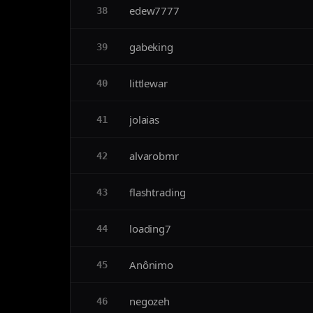
edew7777
38
gabeking
39
littlewar
40
jolaias
41
alvarobmr
42
flashtrading
43
loading7
44
Anônimo
45
negozeh
46