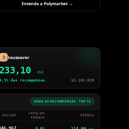
Entenda a Polymarket
→
tousoaver
3
Prêmio
:
233,10
USD
9,3%
das recompensas
$3.101.029
ZONA DE RECOMPENSAS · TOP 15
FATIA DO
VOLUME
PRÊMIO
PRÊMIO
846.967
214,00
8,6%