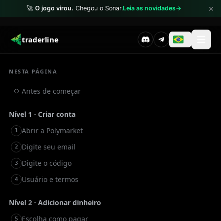
×
🚀
O jogo virou.
Chegou o Sonar.
Leia as novidades
→
traderline
NESTA PÁGINA
Antes de começar
○
Nível 1 · Criar conta
Abrir a Polymarket
1
Digite seu email
2
Digite o código
3
Usuário e termos
4
Nível 2 · Adicionar dinheiro
Escolha como pagar
5